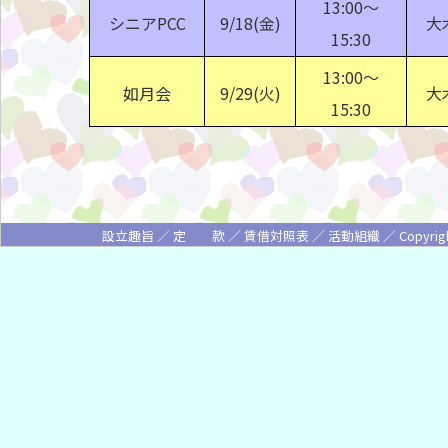
13:00〜
シニアPCC
9/18(金)
大
15:30
13:00〜
如月会
9/29(火)
大
15:30
設立趣旨
／
定 款
／
賃借対照表
／
活動組織
／ Copyrigh