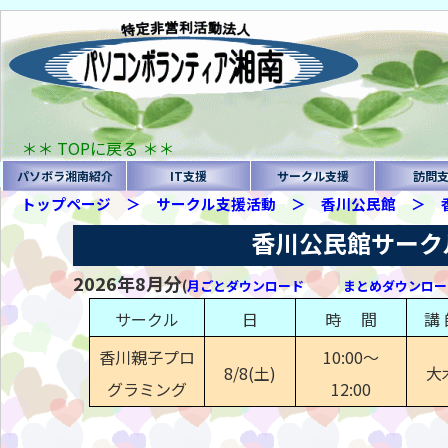
＊＊ TOPに戻る ＊＊
パソボラ湘南紹介
IT支援
サークル支援
訪問
トップページ
＞
サークル支援活動
＞
香川公民館
＞
香川公民館
2026年8月分
(
月ごとダウンロード
まとめダウンロー
サークル
日
時 間
講 
香川親子プロ
10:00〜
8/8(土)
大
グラミング
12:00