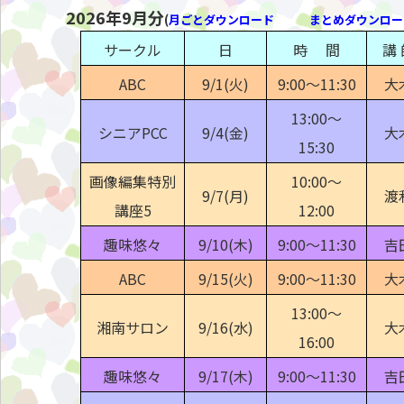
2026年9月分
(
月ごとダウンロード
まとめダウンロー
サークル
日
時 間
講 
ABC
9/1(火)
9:00〜11:30
大
13:00〜
シニアPCC
9/4(金)
大
15:30
画像編集特別
10:00〜
9/7(月)
渡
講座5
12:00
趣味悠々
9/10(木)
9:00〜11:30
吉
ABC
9/15(火)
9:00〜11:30
大
13:00〜
湘南サロン
9/16(水)
大
16:00
趣味悠々
9/17(木)
9:00〜11:30
吉